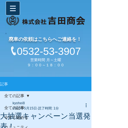
廃車の依頼はこちらへご連絡を！
0532-53-3907
営業時間 月～土曜
９：００～１８：００
記事
全ての記事
kyohei8
全ての記事
2023年5月15日
読了時間: 1分
大抽選キャンペーン当選発
今すぐ始める
表！
コミュニティ