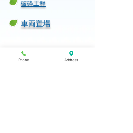
破砕工程
車両置場
お問い合わせについて
よくある質問
Phone
Address
サイトマップ
リンク集
商取引表記
メディア情報
プライバシーポリシー
古物商許可番号 第543959813000号
使用済自動車引取業
20961000002
号
使用済自動車フロン回収業
20962000002
号
使用済自動車解体業
20963000002
号
使用済自動車破砕業
20964000002
号