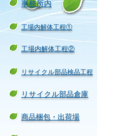
事務所内
工場内解体工程①
工場内解体工程②
リサイクル部品検品工程
リサイクル部品倉庫
商品梱包・出荷場