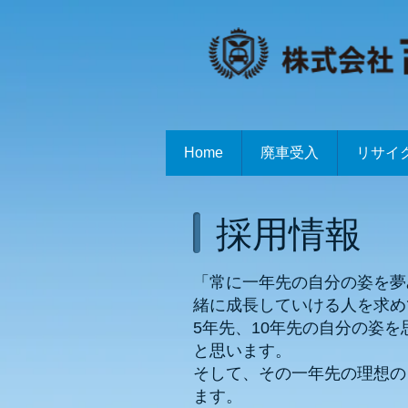
Home
廃車受入
リサイ
採用情報
「常に一年先の自分の姿を夢
緒に成長していける人を求め
5年先、10年先の自分の姿
と思います。
そして、その一年先の理想の
ます。