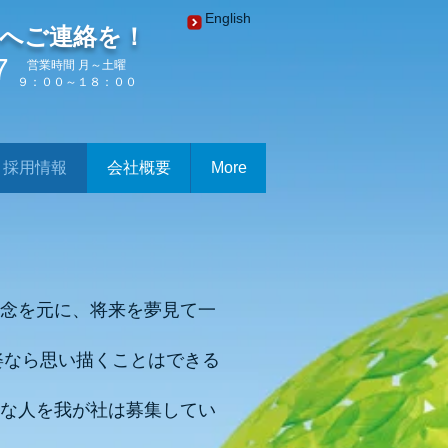
English
へご連絡を！
7
営業時間 月～土曜
９：００～１８：００
採用情報
会社概要
More
念を元に、将来を夢見て一
姿なら思い描くことはできる
な人を我が社は募集してい