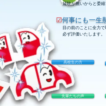
経験が無いからと委縮
☑
何事にも一生
​目の前のことに全力
必ず評価いたします。
高校生の方
先輩たちの声