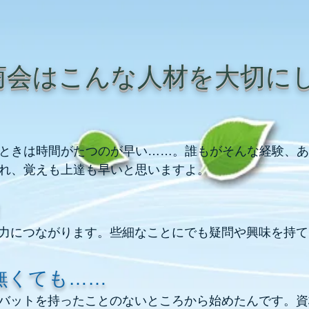
商会はこんな人材を大切に
ときは時間がたつのが早い……。誰もがそんな経験、あ
れ、覚えも上達も早いと思いますよ。
！
造力につながります。些細なことにでも疑問や興味を持
無くても……
、バットを持ったことのないところから始めたんです。