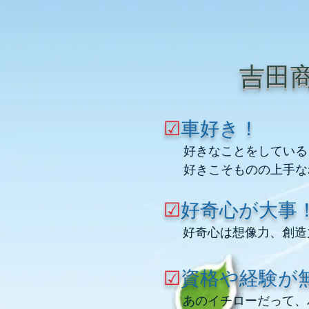
吉田
☑
車好き！
好きなことをしている
好きこそものの上手な
☑
好奇心が大事
​好奇心は想像力、創
☑
資格や経験が
​あのイチローだって