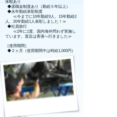
休暇あり
◆退職金制度あり（勤続５年以上）
◆永年勤続表彰制度
≪今までに10年勤続9人、15年勤続2
人、20年勤続1人表彰しました！≫
◆社員旅行
≪2年に1度、国内海外問わず実施し
ています。直近は香港へ行きました≫
［使用期間］
◆２ヶ月（使用期間中は時給1,000円）