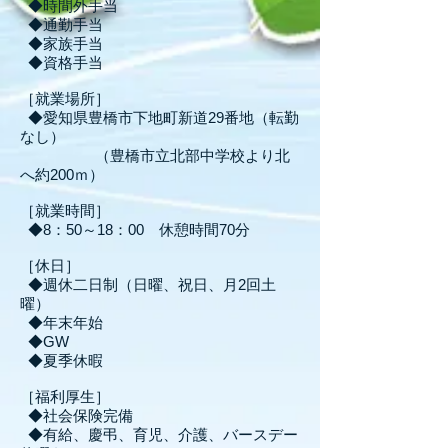
◆時間外手当
◆通勤手当
◆家族手当
◆資格手当
​［就業場所］
◆愛知県豊橋市下地町新道29番地（転勤
なし）
（豊橋市立北部中学校より北
へ約200ｍ）
［就業時間］
◆8：50～18：00 休憩時間70分
［休日
］
◆週休二日制（日曜、祝日、月2回土
曜）
◆年末年始
◆GW
◆夏季休暇
［福利厚生］
◆社会保険完備
◆有給、慶弔、育児、介護、バースデー