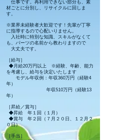
仕事です。再利用できない部分も、素
材ごとに分別し、リサイクルに回しま
す。
※業界未経験者大歓迎です！先輩が丁寧
に指導するので心配いりません。
入社時に特別な知識、スキルがなくて
も、パーツの名前から教わりますので
大丈夫です。
［給与］
◆月給20万円以上 ※経験、年齢、能力
を考慮し、給与を決定いたします
モデル年収例：年収360万円（経験4
年）
年収510万円（経験13
年）
［昇給／賞与］
◆昇給 年１回（１月）
◆賞与 年２回（７月２０日、１２月２
０日）
［手当］