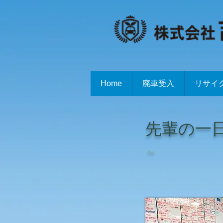
Home
廃車受入
リサイ
先輩の一
～