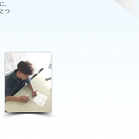
に。
とつ