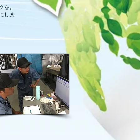
クを。
にしま