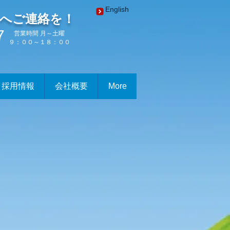
English
へご連絡を！
7
営業時間 月～土曜
９：００～１８：００
採用情報
会社概要
More