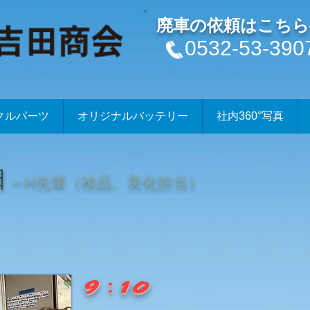
廃車の依頼はこちら
0532-53-390
クルパーツ
オリジナルバッテリー
社内360°写真
日
～H先輩（検品、美化担当）
​
9：10