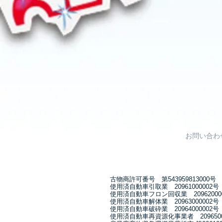
お問い合わ
古物商許可番号 第543959813000号
使用済自動車引取業 20961000002号
使用済自動車フロン回収業 20962000
使用済自動車解体業 20963000002号
使用済自動車破砕業 20964000002号
使用済自動車再資源化事業者 2096500