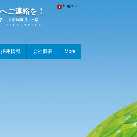
English
へご連絡を！
7
営業時間 月～土曜
９：００～１８：００
採用情報
会社概要
More